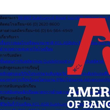
ติดตามเรา
59-59/1 Sukhumvit Road, Soi 49/3, Khlong Tan 
ติดต่อโรงเรียน
+66 (0) 2620 8600
สายด่วนสมัครเรียน
+66 (0) 64-564-4949
เกี่ยวกับเรา
เรื่องราวของโรงเรียนนานาชาติ XCL ASB
ประวัติโรงเรียน XCL
อำนวยความสะดวกในโรงเรียน
การรับสมัคร
ขั้นตอนการรับสมัคร
Age Guidelines
ช่วงเวลาการรับสมัคร
ค่าเ
หลักสูตรและการเรียนรู้
หลักสูตรอเมริกัน
โปรแกรมระดับปฐมวัย
โปรแกรมระดับประถมศึก
แนวทางการเรียนรู้แบบโครงงาน (PBL)
โปรแกรม Advanced Pl
การสนับสนุนนักเรียน
การสนับสนุนนักเรียน
มาตรการด้านความปลอดภัย
University C
ชีวิตนอกห้องเรียน
ชีวิตในรั้วโรงเรียน XCL ASB Sukhumvit
กิจกรรมวิชาการ
กีฬา
ท