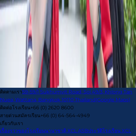
ติดตามเรา
59-59/1 Sukhumvit Road, Soi 49/3, Khlong Tan
Nuea, Wattana, Bangkok 10110 Thailand
(Google Maps)
ติดต่อโรงเรียน
+66 (0) 2620 8600
สายด่วนสมัครเรียน
+66 (0) 64-564-4949
เกี่ยวกับเรา
เรื่องราวของโรงเรียนนานาชาติ XCL ASB
ประวัติโรงเรียน XCL