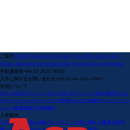
ご案内
59-59/1 Sukhumvit Road, Soi 49/3, Khlong Tan
Nuea, Wattana, Bangkok 10110 Thailand
(Google Maps)
学校連絡先
+66 (0) 2620 8600
入学に関するお問い合わせ
+66 (0) 64-564-4949
学校について
XCL ASBのストーリー
XCL ASB スクンビット校の歴史
XCLエ
デュケーションネットワーク
校長からのご挨拶
ビジョンとミッ
ション
教職員紹介
学校施設
入学案内
入学手続きの流れ
年齢ガイドライン
入学に関する重要日程
学
費・諸費用
奨学金
今すぐ申し込む
よくある質問